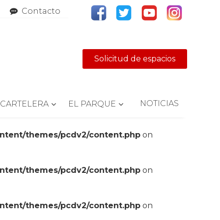
Contacto
Solicitud de espacios
NOTICIAS
CARTELERA
EL PARQUE
ontent/themes/pcdv2/content.php
on
ontent/themes/pcdv2/content.php
on
ontent/themes/pcdv2/content.php
on