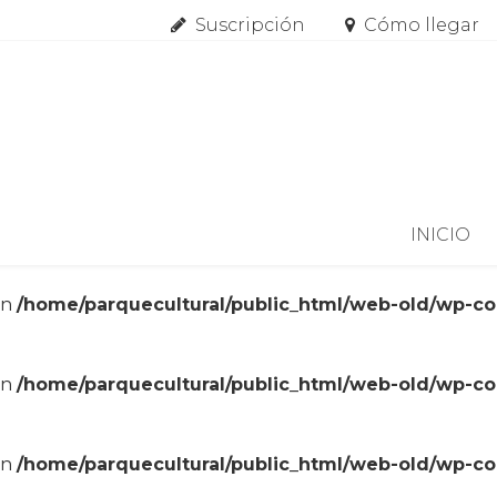
Suscripción
Cómo llegar
Skip to content
INICIO
in
/home/parquecultural/public_html/web-old/wp-c
in
/home/parquecultural/public_html/web-old/wp-c
in
/home/parquecultural/public_html/web-old/wp-c