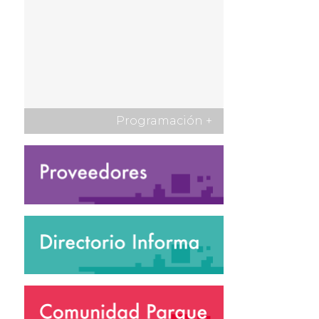
Programación
+