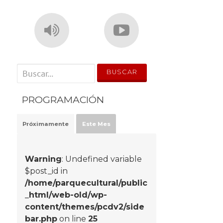
' . __('Search for:') . '
PROGRAMACIÓN
Próximamente
Este Mes
Warning
: Undefined variable
$post_id in
/home/parquecultural/public
_html/web-old/wp-
content/themes/pcdv2/side
bar.php
on line
25