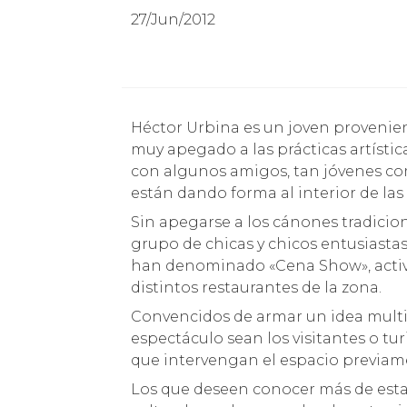
27/Jun/2012
Héctor Urbina es un joven proveniente de la Isla de Pascua y como buen Rapa Nui es
muy apegado a las prácticas artístic
con algunos amigos, tan jóvenes co
están dando forma al interior de las
Sin apegarse a los cánones tradicio
grupo de chicas y chicos entusiasta
han denominado «Cena Show», activid
distintos restaurantes de la zona.
Convencidos de armar un idea multi
espectáculo sean los visitantes o tu
que intervengan el espacio previam
Los que deseen conocer más de esta