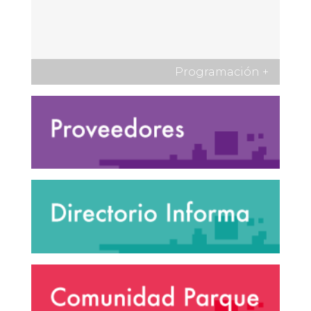
Programación
+