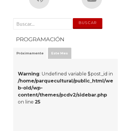
' . __('Search for:') . '
PROGRAMACIÓN
Próximamente
Este Mes
Warning
: Undefined variable $post_id in
/home/parquecultural/public_html/we
b-old/wp-
content/themes/pcdv2/sidebar.php
on line
25