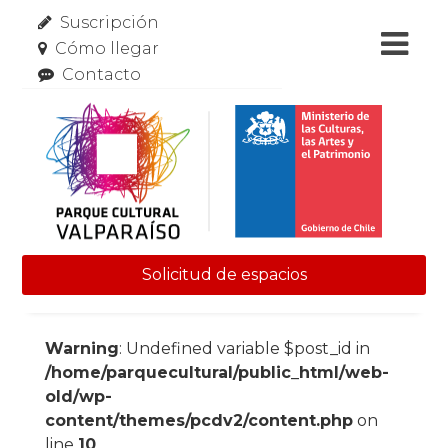
Suscripción
Cómo llegar
Contacto
Solicitud de espacios
Skip to content
Warning
: Undefined variable $post_id in
/home/parquecultural/public_html/web-
old/wp-
content/themes/pcdv2/content.php
on
line
10