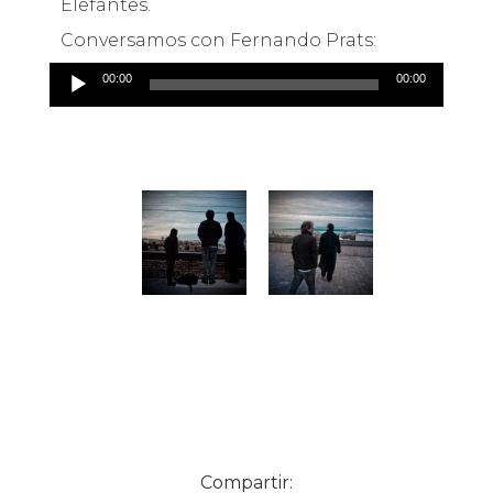
Elefantes.
Conversamos con Fernando Prats:
Reproductor
00:00
00:00
de
audio
Compartir: