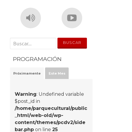
' . __('Search for:') . '
PROGRAMACIÓN
Próximamente
Este Mes
Warning
: Undefined variable
$post_id in
/home/parquecultural/public
_html/web-old/wp-
content/themes/pcdv2/side
bar.php
on line
25