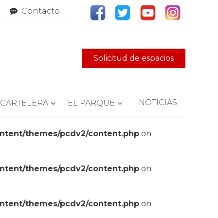
Contacto
Solicitud de espacios
NOTICIAS
CARTELERA
EL PARQUE
ontent/themes/pcdv2/content.php
on
ontent/themes/pcdv2/content.php
on
ontent/themes/pcdv2/content.php
on