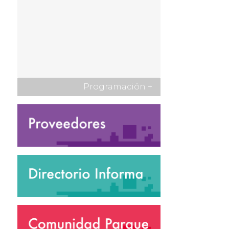
Programación
+