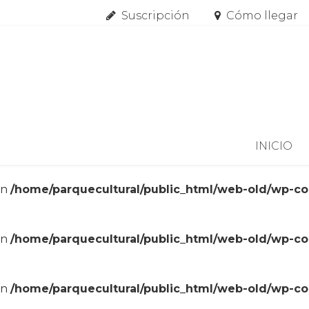
Suscripción
Cómo llegar
Skip to content
INICIO
in
/home/parquecultural/public_html/web-old/wp-c
in
/home/parquecultural/public_html/web-old/wp-c
in
/home/parquecultural/public_html/web-old/wp-c