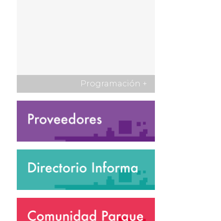
Programación
+