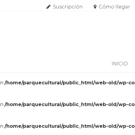
Suscripción
Cómo llegar
Skip to content
INICIO
in
/home/parquecultural/public_html/web-old/wp-c
in
/home/parquecultural/public_html/web-old/wp-c
in
/home/parquecultural/public_html/web-old/wp-c