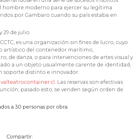
adenándose en una serie de sucesos insólitos.
el hombre moderno para ejercer su legítima
orridos por Gambaro cuando su país estaba en
y 29 de julio.
 CCTC, es una organización sin fines de lucro, cuyo
o artístico del contenedor marítimo,
, de danza, o para intervenciones de artes visual y
ficado a un objeto usualmente carente de identidad,
n soporte distinto e innovador.
valteatrocontainer.cl
. Las reservas son efectivas
a función; pasado esto, se venden según orden de
ados a 30 personas por obra.
Compartir: