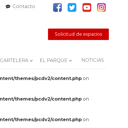
Contacto
Solicitud de espacios
NOTICIAS
CARTELERA
EL PARQUE
ontent/themes/pcdv2/content.php
on
ontent/themes/pcdv2/content.php
on
ontent/themes/pcdv2/content.php
on