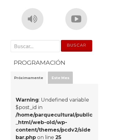
' . __('Search for:') . '
PROGRAMACIÓN
Próximamente
Este Mes
Warning
: Undefined variable
$post_id in
/home/parquecultural/public
_html/web-old/wp-
content/themes/pcdv2/side
bar.php
on line
25