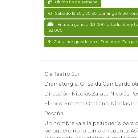
Último fin de semana
Sábado 19:30 y 20:30, domingo 19:30 hora
Entrada general $3.000, estudiantes y t
$2.000
Container grande en el Frontis del Parque
Cia Teatro Sur
Dramaturgia: Griselda Gambardo (A
Dirección: Nicolás Zárate-Nicolás Pa
Elenco: Ernesto Orellano, Nicolás P
Reseña:
Un hombre va a la peluquería para cor
peluquero no lo toma en cuenta. Así