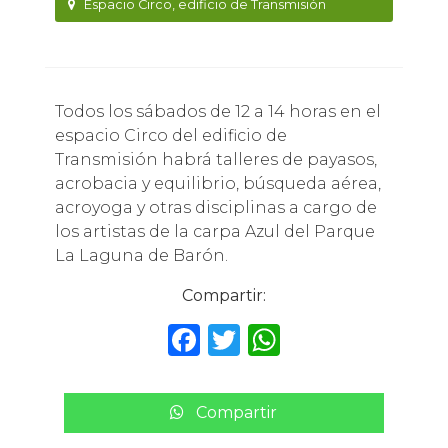
Espacio Circo, edificio de Transmisión
Todos los sábados de 12 a 14 horas en el
espacio Circo del edificio de
Transmisión habrá talleres de payasos,
acrobacia y equilibrio, búsqueda aérea,
acroyoga y otras disciplinas a cargo de
los artistas de la carpa Azul del Parque
La Laguna de Barón.
Compartir:
F
T
W
a
w
h
c
it
a
Compartir
e
te
ts