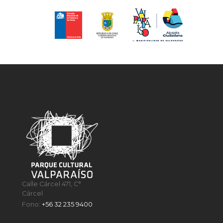
Calle Cárcel 471, C°
Cárcel
Fono:
+56 32 235 9400