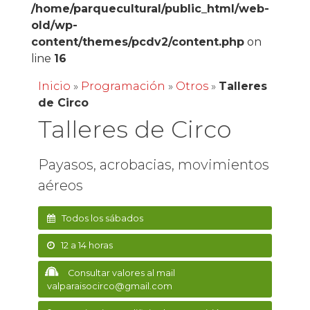
/home/parquecultural/public_html/web-
old/wp-
content/themes/pcdv2/content.php
on
line
16
Inicio
»
Programación
»
Otros
»
Talleres
de Circo
Talleres de Circo
Payasos, acrobacias, movimientos
aéreos
Todos los sábados
12 a 14 horas
Consultar valores al mail
valparaisocirco@gmail.com