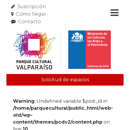
Suscripción
Cómo llegar
Contacto
Solicitud de espacios
Skip to content
Warning
: Undefined variable $post_id in
/home/parquecultural/public_html/web-
old/wp-
content/themes/pcdv2/content.php
on
line
10