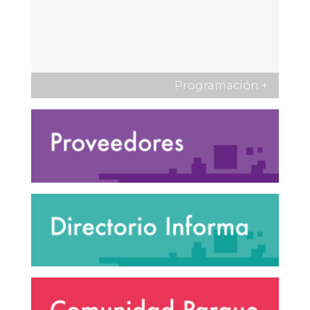
Programación
+