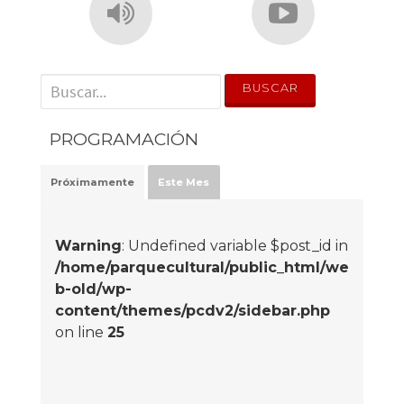
' . __('Search for:') . '
PROGRAMACIÓN
Próximamente
Este Mes
Warning
: Undefined variable $post_id in
/home/parquecultural/public_html/we
b-old/wp-
content/themes/pcdv2/sidebar.php
on line
25