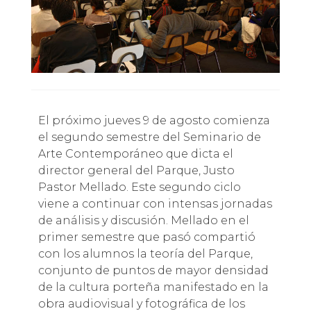
El próximo jueves 9 de agosto comienza
el segundo semestre del Seminario de
Arte Contemporáneo que dicta el
director general del Parque, Justo
Pastor Mellado. Este segundo ciclo
viene a continuar con intensas jornadas
de análisis y discusión. Mellado en el
primer semestre que pasó compartió
con los alumnos la teoría del Parque,
conjunto de puntos de mayor densidad
de la cultura porteña manifestado en la
obra audiovisual y fotográfica de los