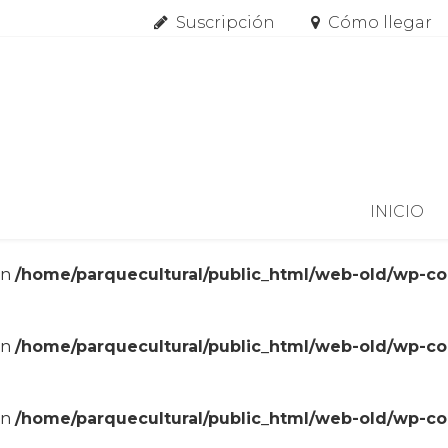
Suscripción
Cómo llegar
Skip to content
INICIO
in
/home/parquecultural/public_html/web-old/wp-c
in
/home/parquecultural/public_html/web-old/wp-c
in
/home/parquecultural/public_html/web-old/wp-c