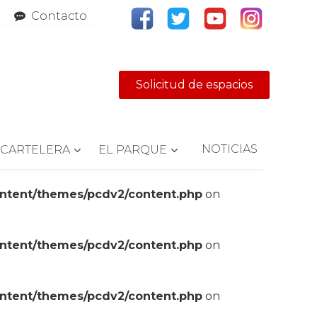
Contacto
Solicitud de espacios
NOTICIAS
CARTELERA
EL PARQUE
ontent/themes/pcdv2/content.php
on
ontent/themes/pcdv2/content.php
on
ontent/themes/pcdv2/content.php
on