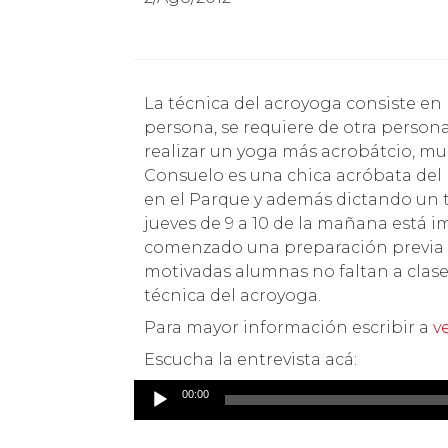
La técnica del acroyoga consiste en hacer posiciones del yoga pero apoyado en otra
persona, se requiere de otra persona p
realizar un yoga más acrobátcio, m
Consuelo es una chica acróbata de
en el Parque y además dictando un ta
jueves de 9 a 10 de la mañana está 
comenzado una preparación previa en
motivadas alumnas no faltan a clases
técnica del acroyoga.
Para mayor información escribir a
v
Escucha la entrevista acá:
00:00