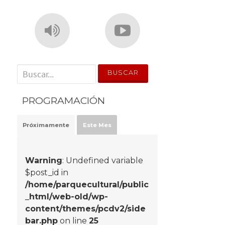
' . __('Search for:') . '
PROGRAMACIÓN
Próximamente
Este Mes
Warning
: Undefined variable
$post_id in
/home/parquecultural/public
_html/web-old/wp-
content/themes/pcdv2/side
bar.php
on line
25