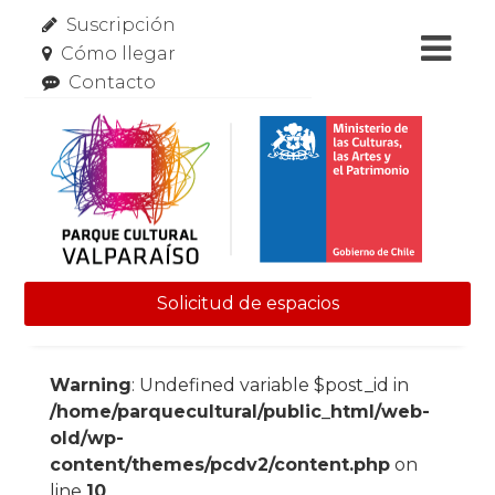
Suscripción
Cómo llegar
Contacto
Solicitud de espacios
Skip to content
Warning
: Undefined variable $post_id in
/home/parquecultural/public_html/web-
old/wp-
content/themes/pcdv2/content.php
on
line
10