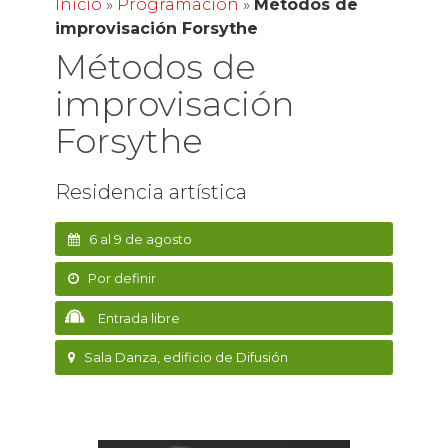
Inicio
»
Programación
»
Métodos de
improvisación Forsythe
Métodos de
improvisación
Forsythe
Residencia artística
6 al 9 de agosto
Por definir
Entrada libre
Sala Danza, edificio de Difusión