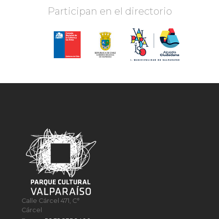
Participan en el directorio
Calle Cárcel 471, C°
Cárcel