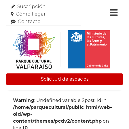
Suscripción
Cómo llegar
Contacto
Solicitud de espacios
Skip to content
Warning
: Undefined variable $post_id in
/home/parquecultural/public_html/web-
old/wp-
content/themes/pcdv2/content.php
on
line
10