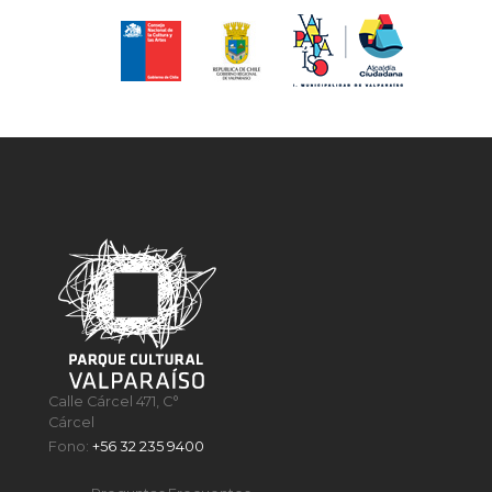
Calle Cárcel 471, C°
Cárcel
Fono:
+56 32 235 9400