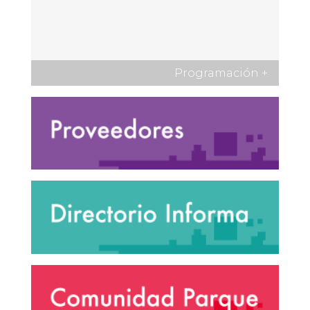
Programación
+