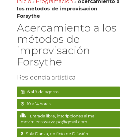
Inicio
»
Programación
»
Acercamiento a
los métodos de improvisación
Forsythe
Acercamiento a los
métodos de
improvisación
Forsythe
Residencia artística
6 al 9 de agosto
10 a 14 horas
Entrada libre, inscripciones al mail
movimientosurvalpo@gmail.com
Sala Danza, edificio de Difusión