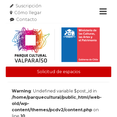
Suscripción
Cómo llegar
Contacto
Solicitud de espacios
Skip to content
Warning
: Undefined variable $post_id in
/home/parquecultural/public_html/web-
old/wp-
content/themes/pcdv2/content.php
on
line
10