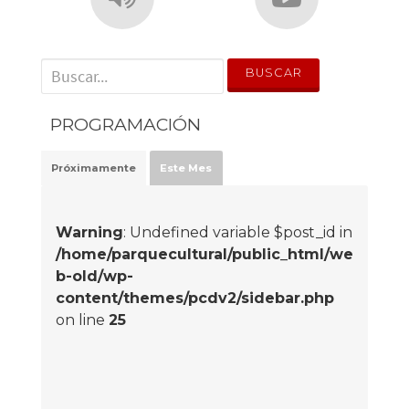
' . __('Search for:') . '
PROGRAMACIÓN
Próximamente
Este Mes
Warning
: Undefined variable $post_id in
/home/parquecultural/public_html/we
b-old/wp-
content/themes/pcdv2/sidebar.php
on line
25