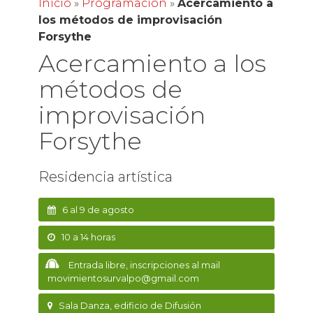
Inicio
»
Programación
»
Acercamiento a
los métodos de improvisación
Forsythe
Acercamiento a los
métodos de
improvisación
Forsythe
Residencia artística
6 al 9 de agosto
10 a 14 horas
Entrada libre, inscripciones al mail
movimientosurvalpo@gmail.com
Sala Danza, edificio de Difusión