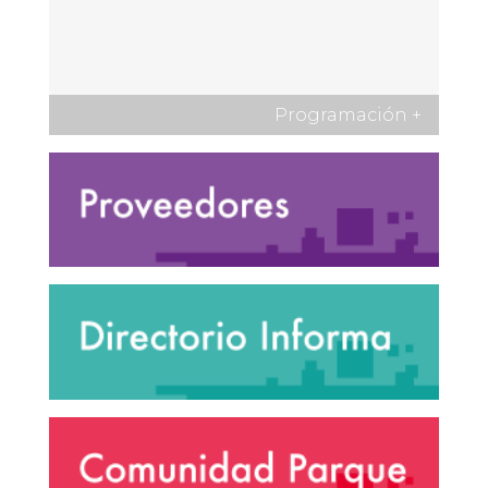
Programación
+