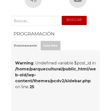
' . __('Search for:') . '
PROGRAMACIÓN
Próximamente
Este Mes
Warning
: Undefined variable $post_id in
/home/parquecultural/public_html/we
b-old/wp-
content/themes/pcdv2/sidebar.php
on line
25