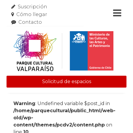
Suscripción
Cómo llegar
Contacto
Solicitud de espacios
Skip to content
Warning
: Undefined variable $post_id in
/home/parquecultural/public_html/web-
old/wp-
content/themes/pcdv2/content.php
on
line
10