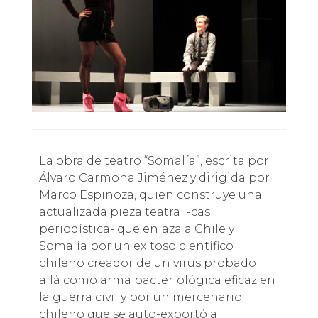
La obra de teatro “Somalía”, escrita por
Álvaro Carmona Jiménez y dirigida por
Marco Espinoza, quien construye una
actualizada pieza teatral -casi
periodística- que enlaza a Chile y
Somalía por un exitoso científico
chileno creador de un virus probado
allá como arma bacteriológica eficaz en
la guerra civil y por un mercenario
chileno que se auto-exportó al