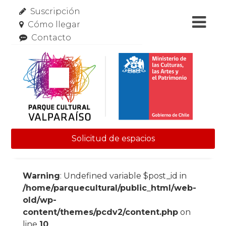
Suscripción
Cómo llegar
Contacto
Solicitud de espacios
Skip to content
Warning
: Undefined variable $post_id in
/home/parquecultural/public_html/web-
old/wp-
content/themes/pcdv2/content.php
on
line
10