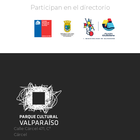
Participan en el directorio
Calle Cárcel 471, C°
Cárcel