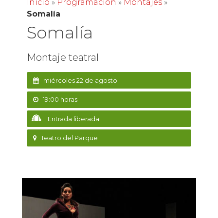
Inicio
»
Programación
»
Montajes
»
Somalía
Somalía
Montaje teatral
miércoles 22 de agosto
19:00 horas
Entrada liberada
Teatro del Parque