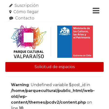
Suscripción
Cómo llegar
Contacto
Solicitud de espacios
Skip to content
Warning
: Undefined variable $post_id in
/home/parquecultural/public_html/web-
old/wp-
content/themes/pcdv2/content.php
on
line
10