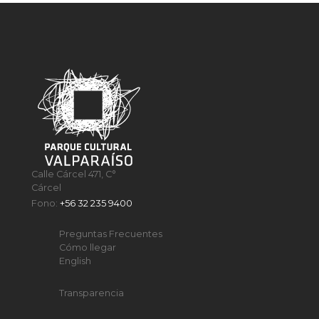
Calle Cárcel 471, C°
Cárcel
Fono:
+56 32 235 9400
Preguntas Frecuentes
Cómo llegar
English
Transparencia