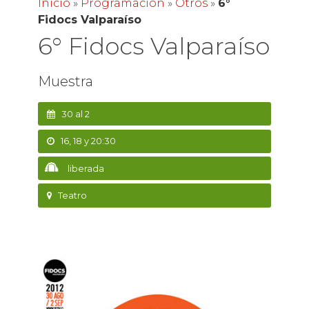
Inicio
»
Programación
»
Otros
»
6°
Fidocs Valparaíso
6° Fidocs Valparaíso
Muestra
30 al 2
16, 18 y 20:30
liberada
Teatro