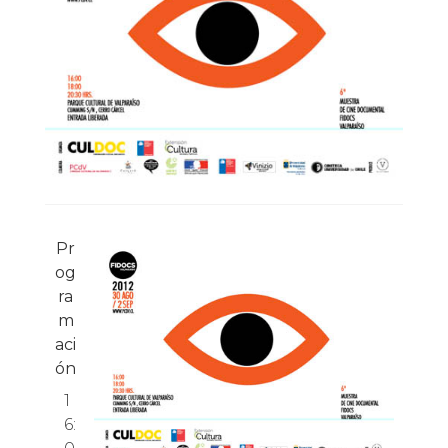
Pr
og
ra
m
aci
ón
1
6: