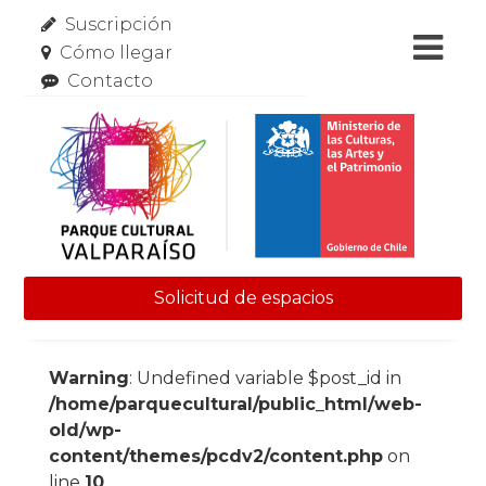
Suscripción
Cómo llegar
Contacto
Solicitud de espacios
Skip to content
Warning
: Undefined variable $post_id in
/home/parquecultural/public_html/web-
old/wp-
content/themes/pcdv2/content.php
on
line
10