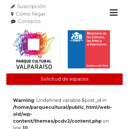
Suscripción
Cómo llegar
Contacto
Solicitud de espacios
Skip to content
Warning
: Undefined variable $post_id in
/home/parquecultural/public_html/web-
old/wp-
content/themes/pcdv2/content.php
on
line
10