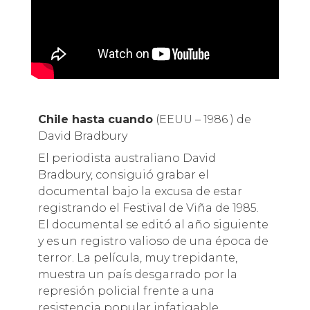
Chile hasta cuando
(EEUU – 1986 ) de
David Bradbury
El periodista australiano David
Bradbury, consiguió grabar el
documental bajo la excusa de estar
registrando el Festival de Viña de 1985.
El documental se editó al año siguiente
y es un registro valioso de una época de
terror. La película, muy trepidante,
muestra un país desgarrado por la
represión policial frente a una
resistencia popular infatigable.