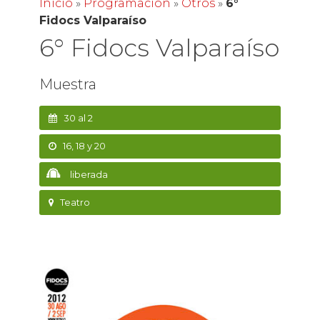
Inicio
»
Programación
»
Otros
»
6°
Fidocs Valparaíso
6° Fidocs Valparaíso
Muestra
30 al 2
16, 18 y 20
liberada
Teatro