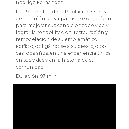
Rodrigo Fernández
Las 34 familias de la Población Obrera
de La Unión de Valparaíso se organizan
para mejorar sus condiciones de vida y
lograr la rehabilitación, restauración y
remodelación de su emblemático
edificio, obligándose a su desalojo por
casi dos años, en una experiencia única
en sus vidas y en la historia de su
comunidad.
Duración: 97 min.