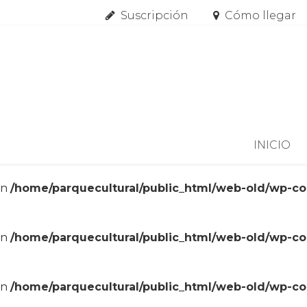
Suscripción
Cómo llegar
Skip to content
INICIO
in
/home/parquecultural/public_html/web-old/wp-c
in
/home/parquecultural/public_html/web-old/wp-c
in
/home/parquecultural/public_html/web-old/wp-c