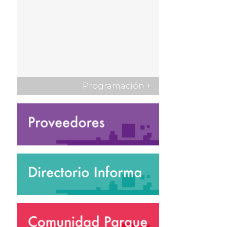
Programación
+