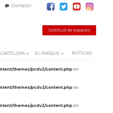
Contacto
Solicitud de espacios
NOTICIAS
CARTELERA
EL PARQUE
ontent/themes/pcdv2/content.php
on
ontent/themes/pcdv2/content.php
on
ontent/themes/pcdv2/content.php
on