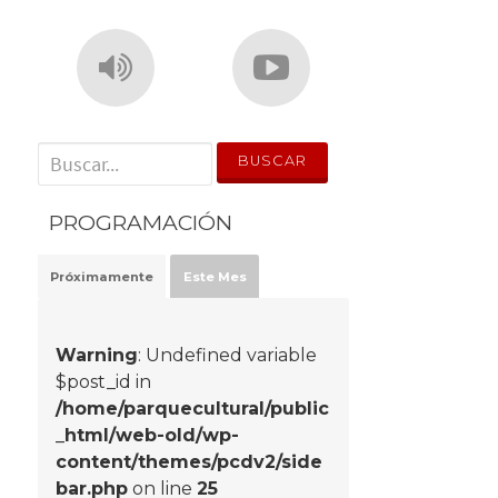
' . __('Search for:') . '
PROGRAMACIÓN
Próximamente
Este Mes
Warning
: Undefined variable
$post_id in
/home/parquecultural/public
_html/web-old/wp-
content/themes/pcdv2/side
bar.php
on line
25