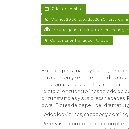
7 de septiembre
Viernes 20:30, sábados 20:30 horas, domin
$3000 general, $2000 tercera edad y es
Container en frontis del Parque.
En cada persona hay fisuras, pequeñas grietas, llagas que, al mínimo contacto con el
otro, crecen y se hacen tan doloros
relacionarse, que confina cada uno 
relata el encuentro inesperado de do
circunstancias y sus precariedades.
obra “Flores de papel” del dramatur
Todos los viernes, sábados y doming
Reservas al correo produccion@festiv