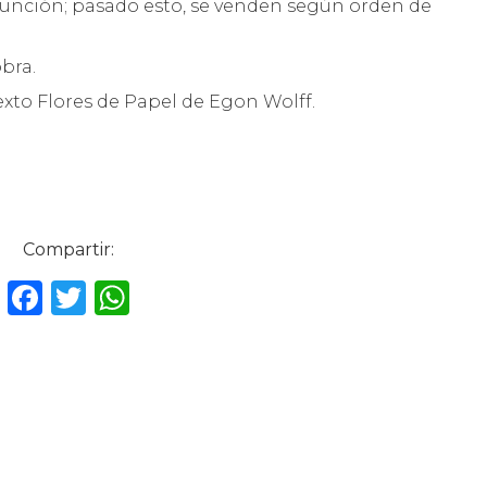
a función; pasado esto, se venden según orden de
bra.
exto Flores de Papel de Egon Wolff.
Compartir:
F
T
W
a
w
h
c
it
a
e
te
ts
b
r
A
o
p