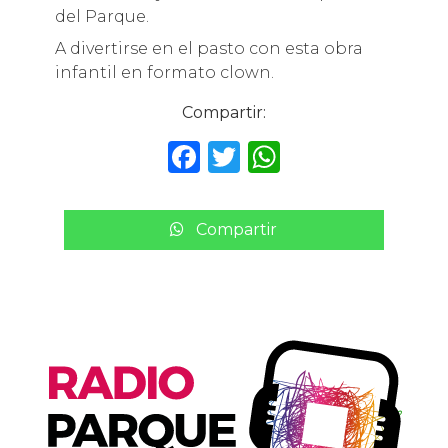
del Parque.
A divertirse en el pasto con esta obra
infantil en formato clown.
Compartir:
F
T
W
a
w
h
c
it
a
Compartir
e
te
ts
b
r
A
o
p
o
p
k