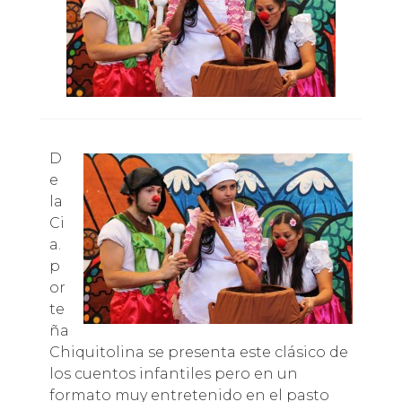
D
e
la
Ci
a.
p
or
te
ña
Chiquitolina se presenta este clásico de
los cuentos infantiles pero en un
formato muy entretenido en el pasto