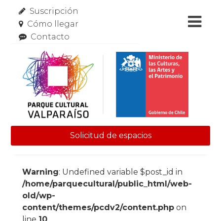
Suscripción
Cómo llegar
Contacto
Solicitud de espacios
Skip to content
Warning
: Undefined variable $post_id in
/home/parquecultural/public_html/web-
old/wp-
content/themes/pcdv2/content.php
on
line
10