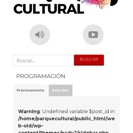
' . __('Search for:') . '
PROGRAMACIÓN
Próximamente
Este Mes
Warning
: Undefined variable $post_id in
/home/parquecultural/public_html/we
b-old/wp-
content/themes/pcdv2/sidebar.php