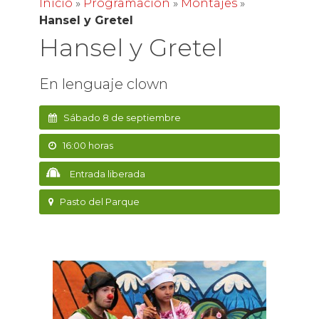
Inicio
»
Programación
»
Montajes
»
Hansel y Gretel
Hansel y Gretel
En lenguaje clown
Sábado 8 de septiembre
16:00 horas
Entrada liberada
Pasto del Parque