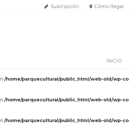
Suscripción
Cómo llegar
Skip to content
INICIO
in
/home/parquecultural/public_html/web-old/wp-c
in
/home/parquecultural/public_html/web-old/wp-c
in
/home/parquecultural/public_html/web-old/wp-c