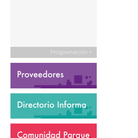
Programación
+