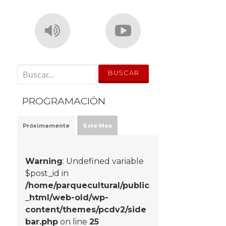
' . __('Search for:') . '
PROGRAMACIÓN
Próximamente
Este Mes
Warning
: Undefined variable
$post_id in
/home/parquecultural/public
_html/web-old/wp-
content/themes/pcdv2/side
bar.php
on line
25