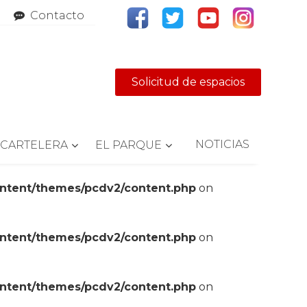
Contacto
Solicitud de espacios
NOTICIAS
CARTELERA
EL PARQUE
ontent/themes/pcdv2/content.php
on
ontent/themes/pcdv2/content.php
on
ontent/themes/pcdv2/content.php
on