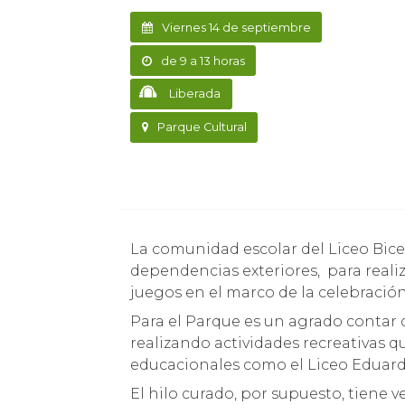
Viernes 14 de septiembre
de 9 a 13 horas
Liberada
Parque Cultural
La comunidad escolar del Liceo Bicentenario se desplazará al Parque a las
dependencias exteriores, para realiz
juegos en el marco de la celebración 
Para el Parque es un agrado contar 
realizando actividades recreativas q
educacionales como el Liceo Eduardo 
El hilo curado, por supuesto, tiene 