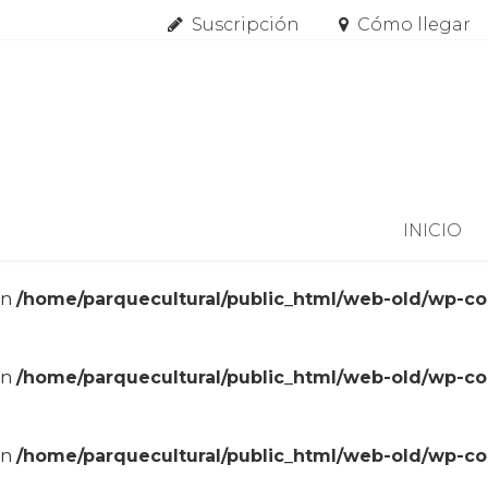
Suscripción
Cómo llegar
Skip to content
INICIO
in
/home/parquecultural/public_html/web-old/wp-c
in
/home/parquecultural/public_html/web-old/wp-c
in
/home/parquecultural/public_html/web-old/wp-c