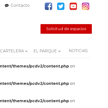
Contacto
Solicitud de espacios
NOTICIAS
CARTELERA
EL PARQUE
ontent/themes/pcdv2/content.php
on
ontent/themes/pcdv2/content.php
on
ontent/themes/pcdv2/content.php
on