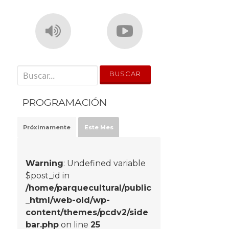
' . __('Search for:') . '
PROGRAMACIÓN
Próximamente
Este Mes
Warning
: Undefined variable
$post_id in
/home/parquecultural/public
_html/web-old/wp-
content/themes/pcdv2/side
bar.php
on line
25