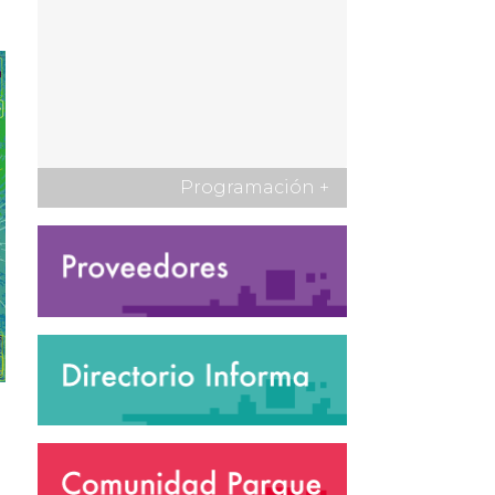
Programación
+