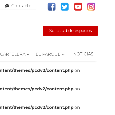
Contacto
Solicitud de espacios
NOTICIAS
CARTELERA
EL PARQUE
ontent/themes/pcdv2/content.php
on
ontent/themes/pcdv2/content.php
on
ontent/themes/pcdv2/content.php
on