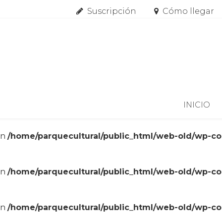
Suscripción
Cómo llegar
Skip to content
INICIO
in
/home/parquecultural/public_html/web-old/wp-c
in
/home/parquecultural/public_html/web-old/wp-c
in
/home/parquecultural/public_html/web-old/wp-c