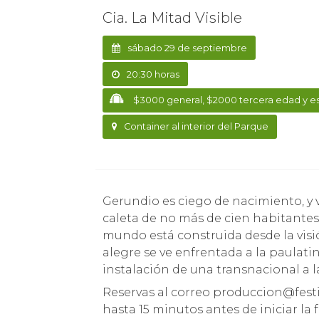
Cia. La Mitad Visible
sábado 29 de septiembre
20:30 horas
$3000 general, $2000 tercera edad y e
Container al interior del Parque
Gerundio es ciego de nacimiento, y vive junto a sus dos hermanos en una pequeña
caleta de no más de cien habitantes 
mundo está construida desde la visi
alegre se ve enfrentada a la paulati
instalación de una transnacional a la 
Reservas al correo produccion@festiv
hasta 15 minutos antes de iniciar l