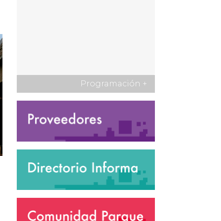
Programación
+