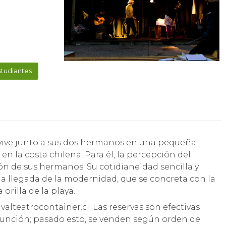
studiantes
en la costa chilena. Para él, la percepción del
ón de sus hermanos. Su cotidianeidad sencilla y
na llegada de la modernidad, que se concreta con la
orilla de la playa.
alteatrocontainer.cl. Las reservas son efectivas
a función; pasado esto, se venden según orden de