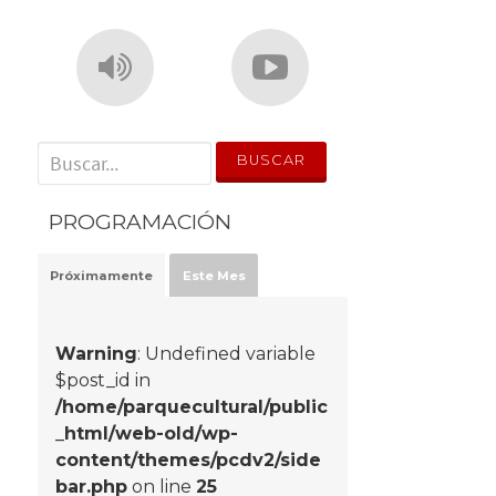
' . __('Search for:') . '
PROGRAMACIÓN
Próximamente
Este Mes
Warning
: Undefined variable
$post_id in
/home/parquecultural/public
_html/web-old/wp-
content/themes/pcdv2/side
bar.php
on line
25