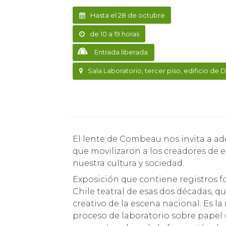
Hasta el 28 de octubre
de 10 a 19 horas
Entrada liberada
Sala Laboratorio, tercer piso, edificio de D
El lente de Combeau nos invita a adentrarnos en la fuerza creativa y los imaginarios
que movilizaron a los creadores de e
nuestra cultura y sociedad.
Exposición que contiene registros fo
Chile teatral de esas dos décadas, q
creativo de la escena nacional. Es l
proceso de laboratorio sobre papel d