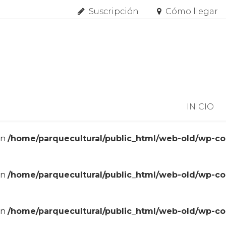
Suscripción
Cómo llegar
Skip to content
INICIO
in
/home/parquecultural/public_html/web-old/wp-c
in
/home/parquecultural/public_html/web-old/wp-c
in
/home/parquecultural/public_html/web-old/wp-c