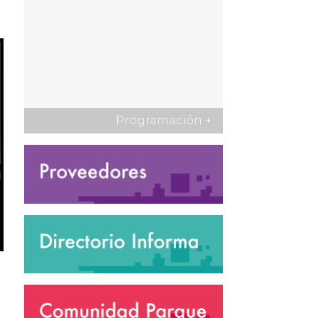
Programación
+