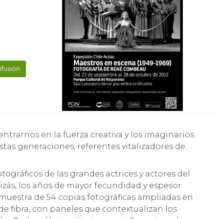
ifusión
stas generaciones, referentes vitalizadores de
tográficos de las grandes actrices y actores del
uizás, los años de mayor fecundidad y espesor
a muestra de 54 copias fotográficas ampliadas en
e fibra, con paneles que contextualizan los