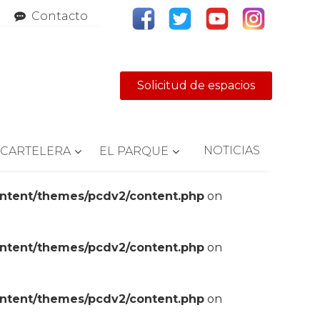
Contacto
Solicitud de espacios
NOTICIAS
CARTELERA
EL PARQUE
ontent/themes/pcdv2/content.php
on
ontent/themes/pcdv2/content.php
on
ontent/themes/pcdv2/content.php
on