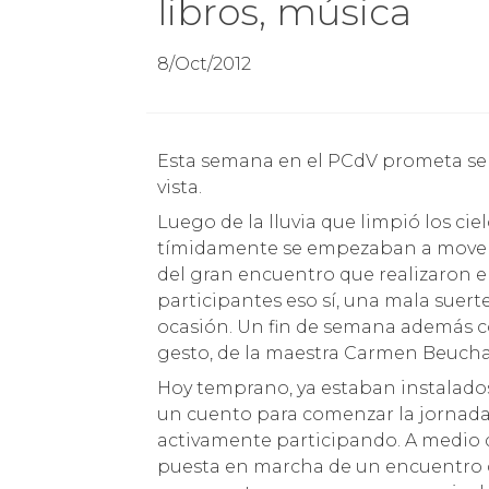
libros, música
8/Oct/2012
Esta semana en el PCdV prometa ser bastante ajetreada y diversa desde todo punto de
vista.
Luego de la lluvia que limpió los ci
tímidamente se empezaban a mover l
del gran encuentro que realizaron el
participantes eso sí, una mala sue
ocasión. Un fin de semana además co
gesto, de la maestra Carmen Beucha
Hoy temprano, ya estaban instalados
un cuento para comenzar la jornada 
activamente participando. A medio d
puesta en marcha de un encuentro 