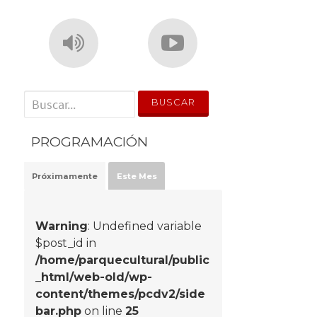
' . __('Search for:') . '
PROGRAMACIÓN
Próximamente
Este Mes
Warning
: Undefined variable
$post_id in
/home/parquecultural/public
_html/web-old/wp-
content/themes/pcdv2/side
bar.php
on line
25