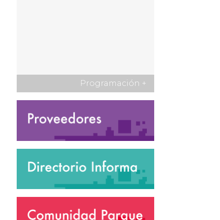
Programación
+