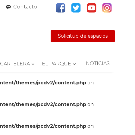
Contacto
Solicitud de espacios
NOTICIAS
CARTELERA
EL PARQUE
ontent/themes/pcdv2/content.php
on
ontent/themes/pcdv2/content.php
on
ontent/themes/pcdv2/content.php
on