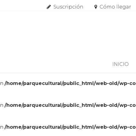
Suscripción
Cómo llegar
Skip to content
INICIO
in
/home/parquecultural/public_html/web-old/wp-c
in
/home/parquecultural/public_html/web-old/wp-c
in
/home/parquecultural/public_html/web-old/wp-c