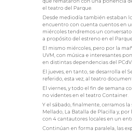
que remataron con una ponencia del 
el teatro del Parque.
Desde mediodía también estaban los
encuentro con cuenta cuentos en una 
miércoles tendremos un conversatorio
a propósito del estreno en el Parqu
El mismo miércoles, pero por la mañ
UVM, con música e interesantes pone
en distintas dependencias del PCdV
El jueves, en tanto, se desarrolla e
referido, esta vez, al teatro document
El viernes, y todo el fin de semana c
no videntes en el teatro Container.
Y el sábado, finalmente, cerramos l
Mellado, La Batalla de Placilla y, po
con 4 cantautores locales en un ent
Continúan en forma paralela, las ex