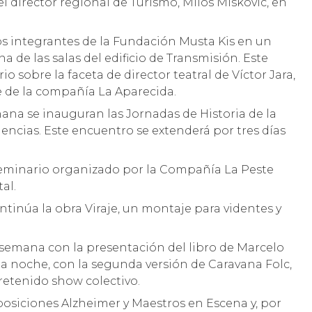
director regional de Turismo, Milos Miskovic, en
 integrantes de la Fundación Musta Kis en un
de las salas del edificio de Transmisión. Este
 sobre la faceta de director teatral de Víctor Jara,
e de la compañía La Aparecida.
ana se inauguran las Jornadas de Historia de la
ncias. Este encuentro se extenderá por tres días
.
l Seminario organizado por la Compañía La Peste
al.
ontinúa la obra Viraje, un montaje para videntes y
a semana con la presentación del libro de Marcelo
r la noche, con la segunda versión de Caravana Folc,
retenido show colectivo.
posiciones Alzheimer y Maestros en Escena y, por