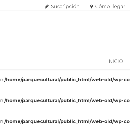
Suscripción
Cómo llegar
Skip to content
INICIO
in
/home/parquecultural/public_html/web-old/wp-c
in
/home/parquecultural/public_html/web-old/wp-c
in
/home/parquecultural/public_html/web-old/wp-c