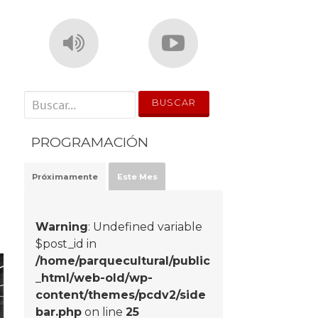
' . __('Search for:') . '
PROGRAMACIÓN
Próximamente
Este Mes
Warning
: Undefined variable
$post_id in
/home/parquecultural/public
_html/web-old/wp-
content/themes/pcdv2/side
bar.php
on line
25