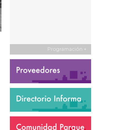
Programación
+