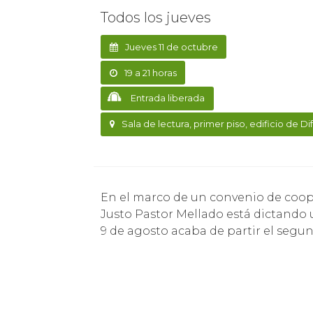
Todos los jueves
Jueves 11 de octubre
19 a 21 horas
Entrada liberada
Sala de lectura, primer piso, edificio de Di
En el marco de un convenio de cooperación con la Escuela Municipal de Bellas Artes,
Justo Pastor Mellado está dictando
9 de agosto acaba de partir el segu