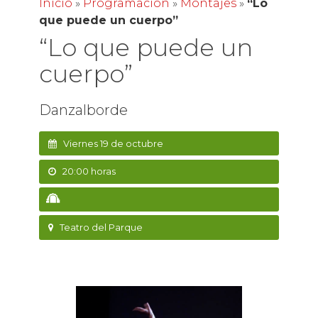
Inicio
»
Programación
»
Montajes
»
“Lo
que puede un cuerpo”
“Lo que puede un
cuerpo”
Danzalborde
Viernes 19 de octubre
20:00 horas
Teatro del Parque