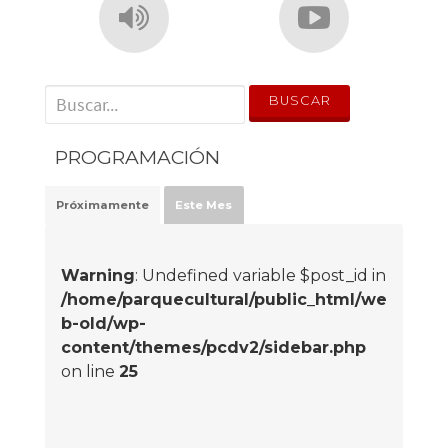
' . __('Search for:') . '
PROGRAMACIÓN
Próximamente
Este Mes
Warning
: Undefined variable $post_id in
/home/parquecultural/public_html/we
b-old/wp-
content/themes/pcdv2/sidebar.php
on line
25