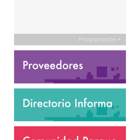
Programación
+