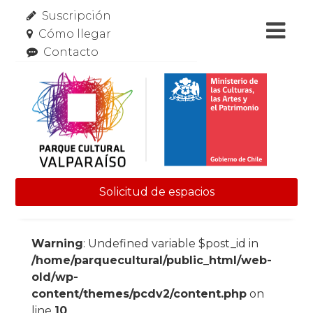
Suscripción
Cómo llegar
Contacto
Solicitud de espacios
Skip to content
Warning
: Undefined variable $post_id in
/home/parquecultural/public_html/web-
old/wp-
content/themes/pcdv2/content.php
on
line
10