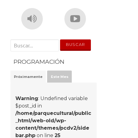
' . __('Search for:') . '
PROGRAMACIÓN
Próximamente
Este Mes
Warning
: Undefined variable
$post_id in
/home/parquecultural/public
_html/web-old/wp-
content/themes/pcdv2/side
bar.php
on line
25