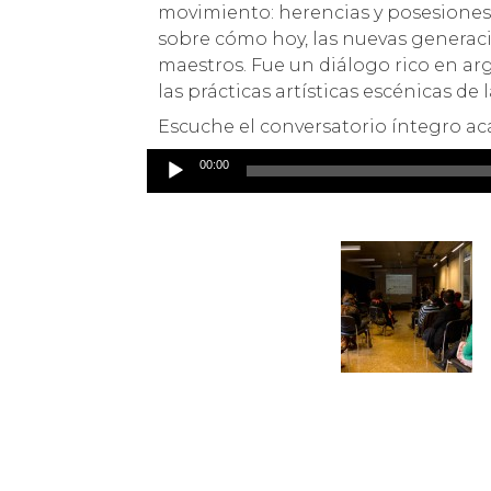
movimiento: herencias y posesiones 
sobre cómo hoy, las nuevas generac
maestros. Fue un diálogo rico en ar
las prácticas artísticas escénicas de 
Escuche el conversatorio íntegro ac
00:00