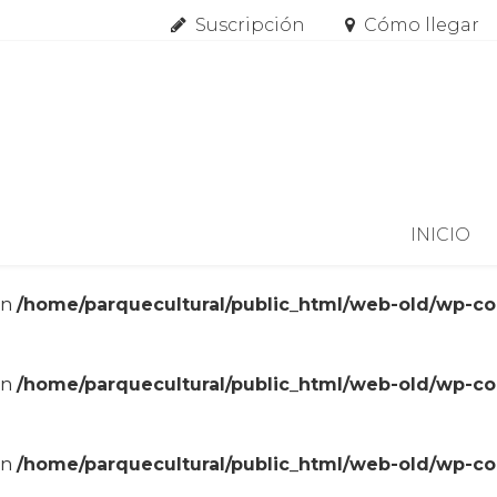
Suscripción
Cómo llegar
Skip to content
INICIO
in
/home/parquecultural/public_html/web-old/wp-c
in
/home/parquecultural/public_html/web-old/wp-c
in
/home/parquecultural/public_html/web-old/wp-c