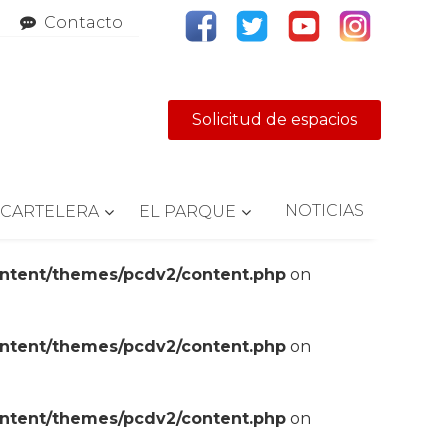
Contacto
Solicitud de espacios
NOTICIAS
CARTELERA
EL PARQUE
ontent/themes/pcdv2/content.php
on
ontent/themes/pcdv2/content.php
on
ontent/themes/pcdv2/content.php
on