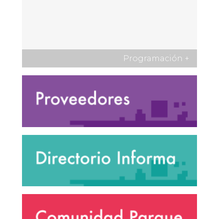
Programación
+