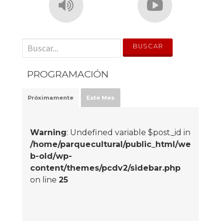
' . __('Search for:') . '
PROGRAMACIÓN
Próximamente
Este Mes
Warning
: Undefined variable $post_id in
/home/parquecultural/public_html/we
b-old/wp-
content/themes/pcdv2/sidebar.php
on line
25