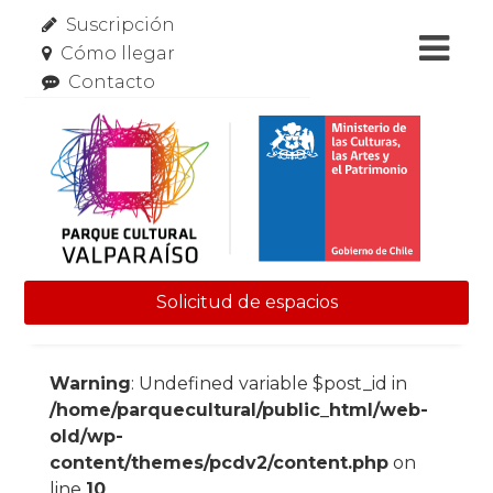
Suscripción
Cómo llegar
Contacto
Solicitud de espacios
Skip to content
Warning
: Undefined variable $post_id in
/home/parquecultural/public_html/web-
old/wp-
content/themes/pcdv2/content.php
on
line
10