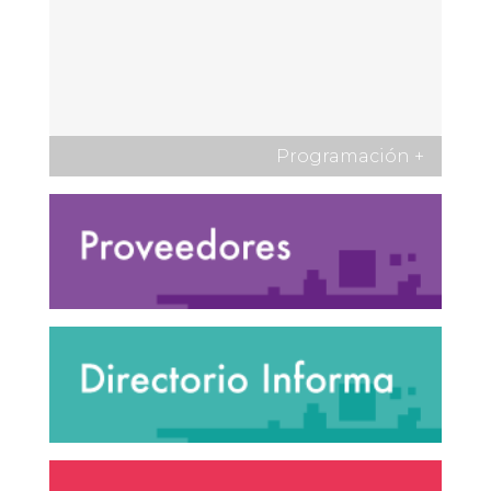
Programación
+