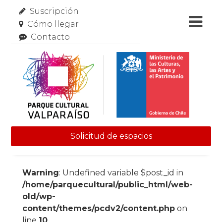
Suscripción
Cómo llegar
Contacto
Solicitud de espacios
Skip to content
Warning
: Undefined variable $post_id in
/home/parquecultural/public_html/web-
old/wp-
content/themes/pcdv2/content.php
on
line
10