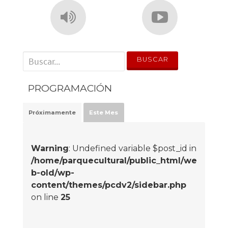
' . __('Search for:') . '
PROGRAMACIÓN
Próximamente
Este Mes
Warning
: Undefined variable $post_id in
/home/parquecultural/public_html/we
b-old/wp-
content/themes/pcdv2/sidebar.php
on line
25