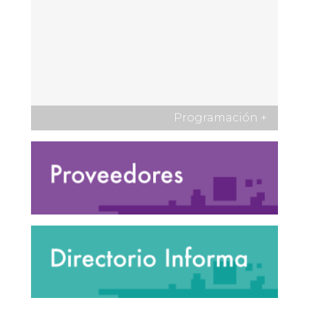
Programación
+