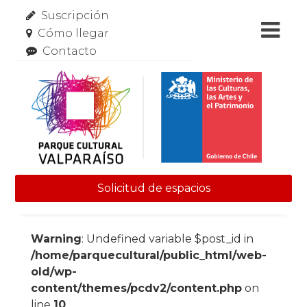
Suscripción
Cómo llegar
Contacto
Solicitud de espacios
Skip to content
Warning
: Undefined variable $post_id in
/home/parquecultural/public_html/web-
old/wp-
content/themes/pcdv2/content.php
on
line
10