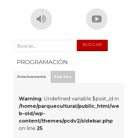
' . __('Search for:') . '
PROGRAMACIÓN
Próximamente
Este Mes
Warning
: Undefined variable $post_id in
/home/parquecultural/public_html/we
b-old/wp-
content/themes/pcdv2/sidebar.php
on line
25