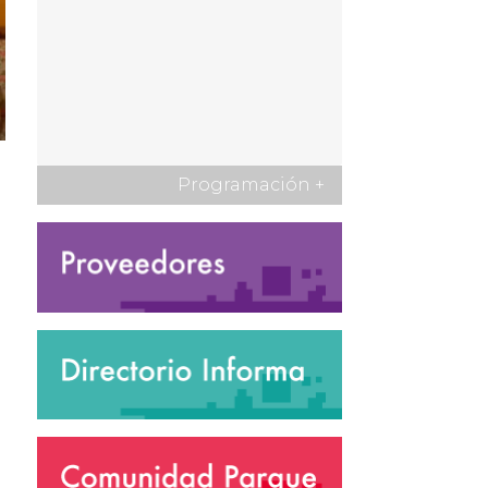
Programación
+