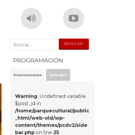
' . __('Search for:') . '
PROGRAMACIÓN
Próximamente
Este Mes
Warning
: Undefined variable
$post_id in
/home/parquecultural/public
_html/web-old/wp-
content/themes/pcdv2/side
bar.php
on line
25