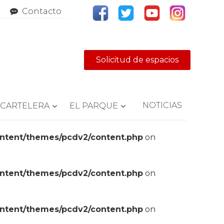
Contacto
Solicitud de espacios
NOTICIAS
CARTELERA
EL PARQUE
ontent/themes/pcdv2/content.php
on
ontent/themes/pcdv2/content.php
on
ontent/themes/pcdv2/content.php
on