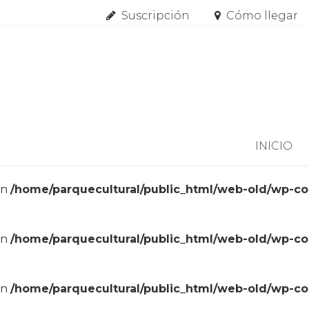
Suscripción
Cómo llegar
Skip to content
INICIO
in
/home/parquecultural/public_html/web-old/wp-c
in
/home/parquecultural/public_html/web-old/wp-c
in
/home/parquecultural/public_html/web-old/wp-c