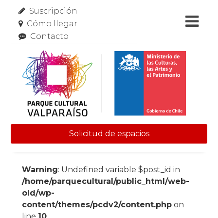
Suscripción
Cómo llegar
Contacto
Solicitud de espacios
Skip to content
Warning
: Undefined variable $post_id in
/home/parquecultural/public_html/web-
old/wp-
content/themes/pcdv2/content.php
on
line
10