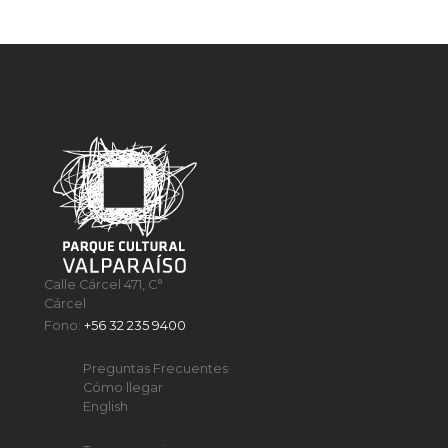
Calle Cárcel 471, C°
Cárcel
Fono:
+56 32 235 9400
Preguntas Frecuentes
Cómo llegar
English