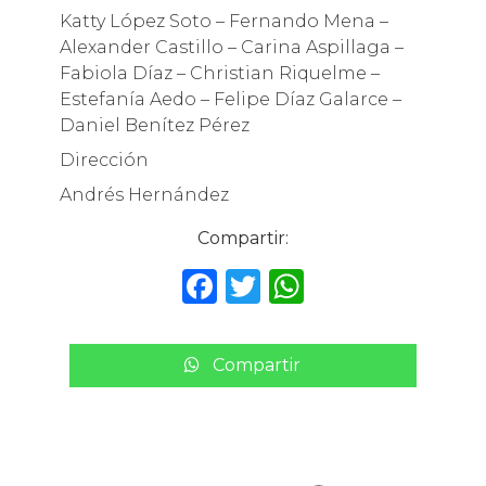
Katty López Soto – Fernando Mena –
Alexander Castillo – Carina Aspillaga –
Fabiola Díaz – Christian Riquelme –
Estefanía Aedo – Felipe Díaz Galarce –
Daniel Benítez Pérez
Dirección
Andrés Hernández
Compartir:
F
T
W
a
w
h
c
it
a
Compartir
e
te
ts
b
r
A
o
p