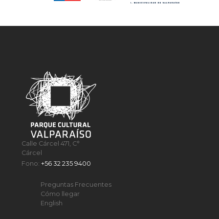
Calle Cárcel 471, C°
Cárcel
Fono:
+56 32 235 9400
Preguntas Frecuentes
Cómo llegar
English