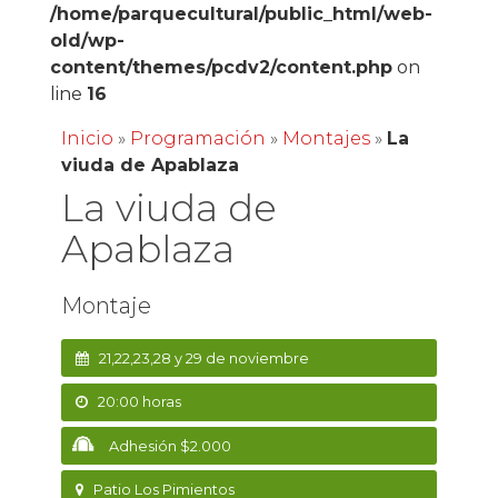
/home/parquecultural/public_html/web-
old/wp-
content/themes/pcdv2/content.php
on
line
16
Inicio
»
Programación
»
Montajes
»
La
viuda de Apablaza
La viuda de
Apablaza
Montaje
21,22,23,28 y 29 de noviembre
20:00 horas
Adhesión $2.000
Patio Los Pimientos