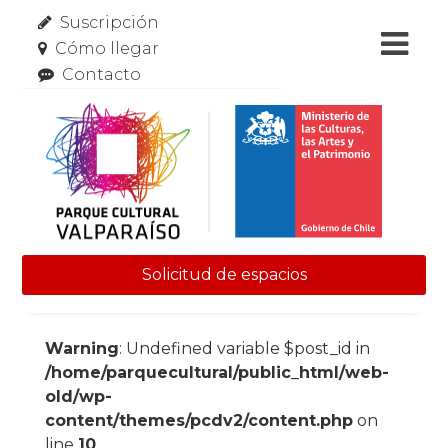
Suscripción
Cómo llegar
Contacto
Solicitud de espacios
Skip to content
Warning
: Undefined variable $post_id in
/home/parquecultural/public_html/web-
old/wp-
content/themes/pcdv2/content.php
on
line
10