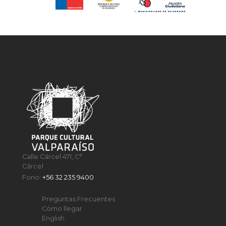
Calle Cárcel 471, C°
Cárcel
Fono:
+56 32 235 9400
Preguntas Frecuentes
Cómo llegar
English