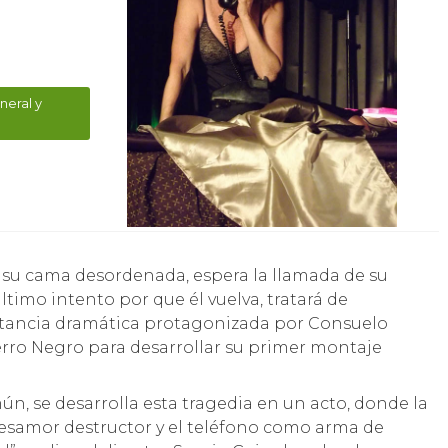
neral y
ltimo intento por que él vuelva, tratará de
unstancia dramática protagonizada por Consuelo
erro Negro para desarrollar su primer montaje
omún, se desarrolla esta tragedia en un acto, donde la
desamor destructor y el teléfono como arma de