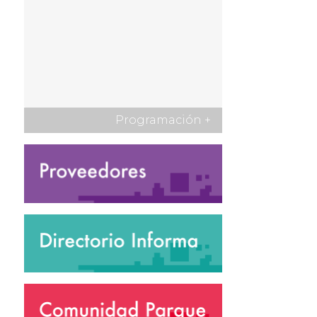
Programación
+