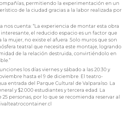
6 compañías, permitiendo la experimentación en un
ístico de la ciudad gracias a la labor realizada por
a nos cuenta: “La experiencia de montar esta obra
interesante, el reducido espacio es un factor que
la mujer, no existe el afuera .Solo muros que son
mósfera teatral que necesita este montaje, logrando
imidad de la relación destruida, convirtiéndolo en
ble.”
nciones los días viernes y sábado a las 20:30 y
oviembre hasta el 9 de diciembre. El teatro-
ua entrada del Parque Cultural de Valparaíso. La
neral y $2.000 estudiantes y tercera edad. La
25 personas, por lo que se recomienda reservar al
valteatrocontainer.cl