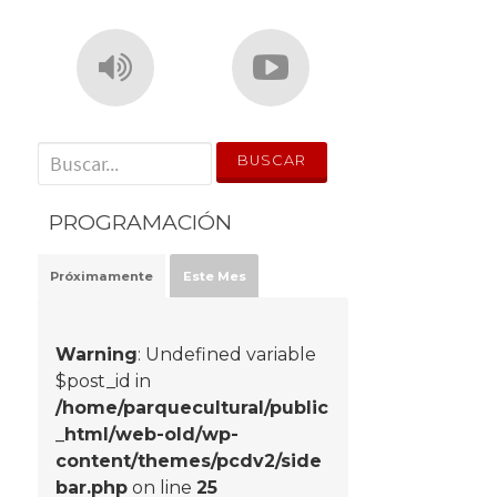
' . __('Search for:') . '
PROGRAMACIÓN
Próximamente
Este Mes
Warning
: Undefined variable
$post_id in
/home/parquecultural/public
_html/web-old/wp-
content/themes/pcdv2/side
bar.php
on line
25