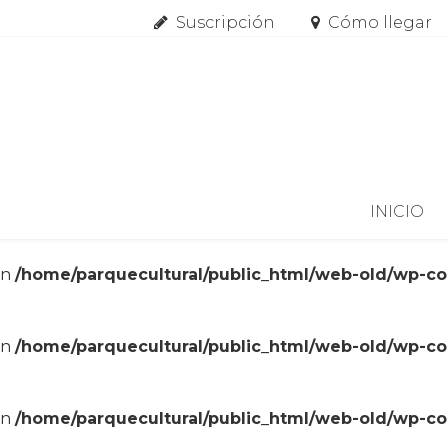
Suscripción
Cómo llegar
Skip to content
INICIO
in
/home/parquecultural/public_html/web-old/wp-c
in
/home/parquecultural/public_html/web-old/wp-c
in
/home/parquecultural/public_html/web-old/wp-c