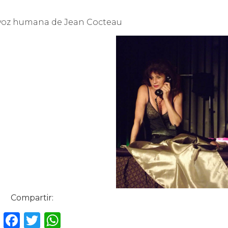
 voz humana de Jean Cocteau
Compartir:
F
T
W