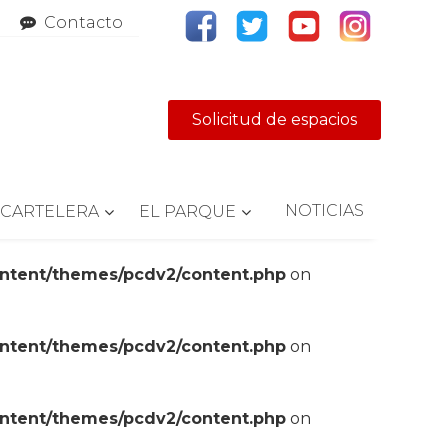
Contacto
Solicitud de espacios
NOTICIAS
CARTELERA
EL PARQUE
ontent/themes/pcdv2/content.php
on
ontent/themes/pcdv2/content.php
on
ontent/themes/pcdv2/content.php
on