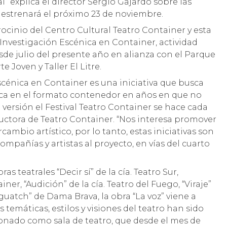
” explica el director Sergio Gajardo sobre las
e estrenará el próximo 23 de noviembre.
rocinio del Centro Cultural Teatro Container y esta
Investigación Escénica en Container, actividad
sde julio del presente año en alianza con el Parque
e Joven y Taller El Litre.
cénica en Container es una iniciativa que busca
ica en el formato contenedor en años en que no
a versión el Festival Teatro Container se hace cada
uctora de Teatro Container. “Nos interesa promover
ercambio artístico, por lo tanto, estas iniciativas son
pañías y artistas al proyecto, en vías del cuarto
as teatrales “Decir sí” de la cía. Teatro Sur,
r, “Audición” de la cía. Teatro del Fuego, “Viraje”
nguatch” de Dama Brava, la obra “La voz” viene a
 temáticas, estilos y visiones del teatro han sido
onado como sala de teatro, que desde el mes de