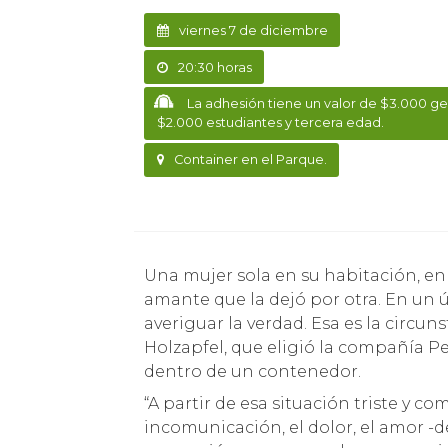
viernes 7 de diciembre
20:30 horas
La adhesión tiene un valor de $3.000 ge
$2.000 estudiantes y tercera edad.
Container en el Parque.
Una mujer sola en su habitación, en su cama desordenada, espera la llamada de su
amante que la dejó por otra. En un ú
averiguar la verdad. Esa es la circ
Holzapfel, que eligió la compañía P
dentro de un contenedor.
“A partir de esa situación triste y c
incomunicación, el dolor, el amor -