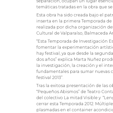
separación, ocupan un lugar esencial
temáticas tratadas en la obra que s
Esta obra ha sido creada bajo el pat
inserta en la primera Temporada de 
realizada por dicha organización de
Cultural de Valparaíso, Balmaceda Art
“Esta Temporada de Investigación Es
fomentar la experimentación artíst
hay festival, ya que desde la segund
dos años” explica Marta Nuñez prod
la investigación, la creación y el int
fundamentales para sumar nuevas com
festival 2013”.
Tras la exitosa presentación de las obr
“Pequeños Abismos” de Teatro Containe
del colectivo La mitad Visible y “Le
cerrar esta Temporada 2012. Múltiples
plasmadas en el container acondici