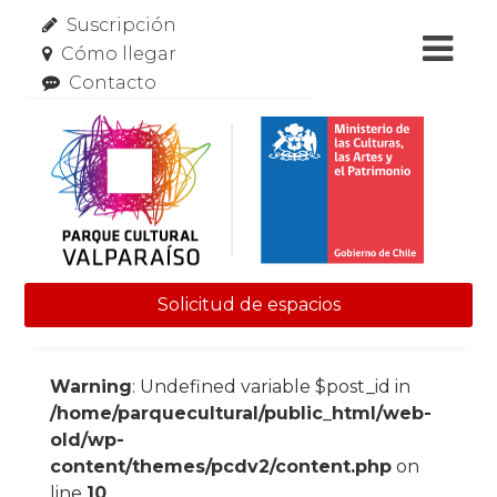
Suscripción
Cómo llegar
Contacto
Solicitud de espacios
Skip to content
Warning
: Undefined variable $post_id in
/home/parquecultural/public_html/web-
old/wp-
content/themes/pcdv2/content.php
on
line
10