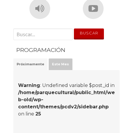
' . __('Search for:') . '
PROGRAMACIÓN
Próximamente
Este Mes
Warning
: Undefined variable $post_id in
/home/parquecultural/public_html/we
b-old/wp-
content/themes/pcdv2/sidebar.php
on line
25