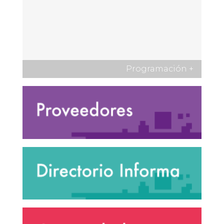
Programación
+