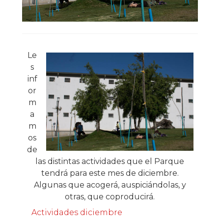
Le
s
inf
or
m
a
m
os
de
las distintas actividades que el Parque
tendrá para este mes de diciembre.
Algunas que acogerá, auspiciándolas, y
otras, que coproducirá.
Actividades diciembre