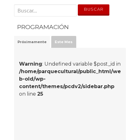
' . __('Search for:') . '
PROGRAMACIÓN
Próximamente
Este Mes
Warning
: Undefined variable $post_id in
/home/parquecultural/public_html/we
b-old/wp-
content/themes/pcdv2/sidebar.php
on line
25