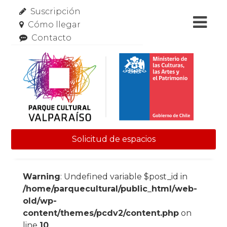
Suscripción
Cómo llegar
Contacto
Solicitud de espacios
Skip to content
Warning
: Undefined variable $post_id in
/home/parquecultural/public_html/web-
old/wp-
content/themes/pcdv2/content.php
on
line
10