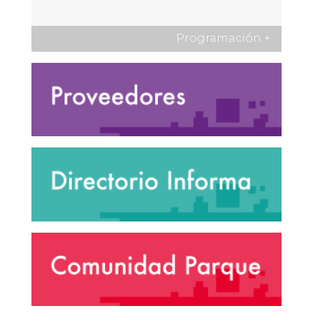
Programación
+