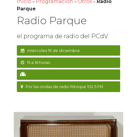
Inicio
»
Programación
»
Otros
»
Radio
Parque
Radio Parque
el programa de radio del PCdV
miércoles 19 de diciembre
15 a 16 horas
Por las ondas de radio Ritoque 102.5 FM