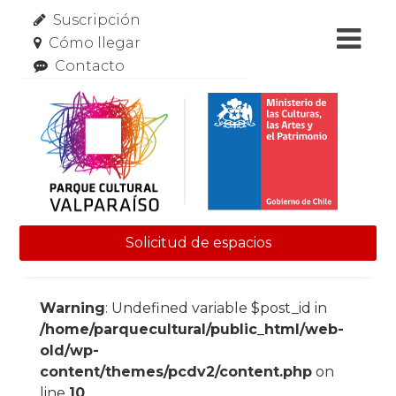
Suscripción
Cómo llegar
Contacto
Solicitud de espacios
Skip to content
Warning
: Undefined variable $post_id in
/home/parquecultural/public_html/web-
old/wp-
content/themes/pcdv2/content.php
on
line
10