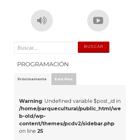
' . __('Search for:') . '
PROGRAMACIÓN
Próximamente
Este Mes
Warning
: Undefined variable $post_id in
/home/parquecultural/public_html/we
b-old/wp-
content/themes/pcdv2/sidebar.php
on line
25