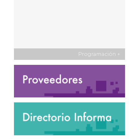
Programación
+