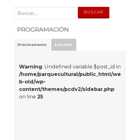
' . __('Search for:') . '
PROGRAMACIÓN
Próximamente
Este Mes
Warning
: Undefined variable $post_id in
/home/parquecultural/public_html/we
b-old/wp-
content/themes/pcdv2/sidebar.php
on line
25