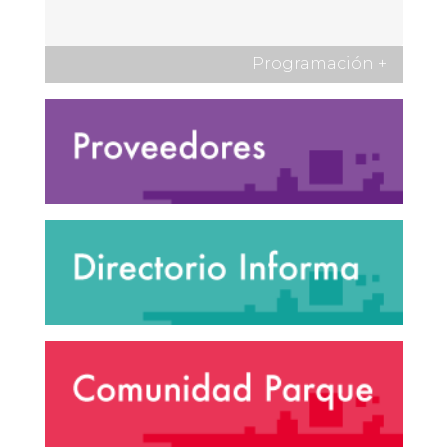
Programación
+