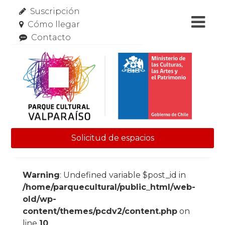
Suscripción
Cómo llegar
Contacto
Solicitud de espacios
Skip to content
Warning
: Undefined variable $post_id in
/home/parquecultural/public_html/web-
old/wp-
content/themes/pcdv2/content.php
on
line
10