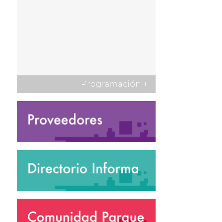
Programación
+