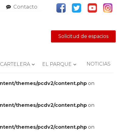
Contacto
Solicitud de espacios
NOTICIAS
CARTELERA
EL PARQUE
ontent/themes/pcdv2/content.php
on
ontent/themes/pcdv2/content.php
on
ontent/themes/pcdv2/content.php
on