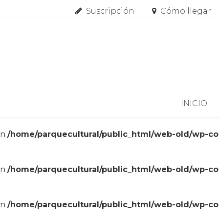
Suscripción
Cómo llegar
Skip to content
INICIO
in
/home/parquecultural/public_html/web-old/wp-c
in
/home/parquecultural/public_html/web-old/wp-c
in
/home/parquecultural/public_html/web-old/wp-c