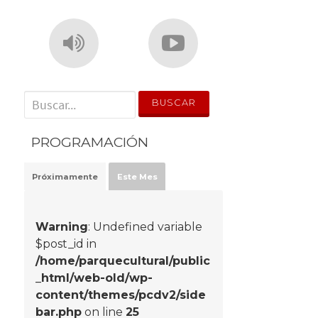
' . __('Search for:') . '
PROGRAMACIÓN
Próximamente
Este Mes
Warning
: Undefined variable
$post_id in
/home/parquecultural/public
_html/web-old/wp-
jo
content/themes/pcdv2/side
bar.php
on line
25