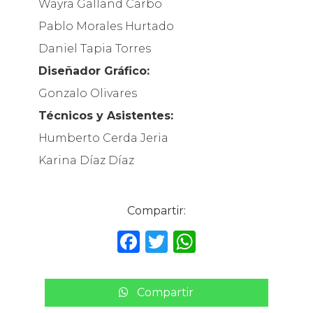
Wayra Galland Carbo
Pablo Morales Hurtado
Daniel Tapia Torres
Diseñador Gráfico:
Gonzalo Olivares
Técnicos y Asistentes:
Humberto Cerda Jeria
Karina Díaz Díaz
Compartir:
F
T
W
a
w
h
c
it
a
Compartir
e
te
ts