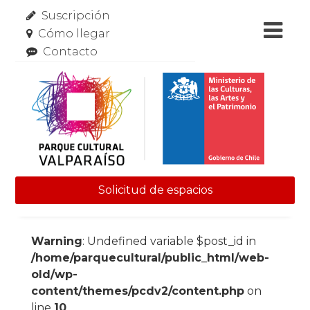
Suscripción
Cómo llegar
Contacto
Solicitud de espacios
Skip to content
Warning
: Undefined variable $post_id in
/home/parquecultural/public_html/web-
old/wp-
content/themes/pcdv2/content.php
on
line
10