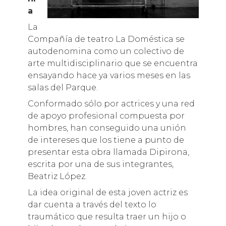
a
La
Compañía de teatro La Doméstica se
autodenomina como un colectivo de
arte multidisciplinario que se encuentra
ensayando hace ya varios meses en las
salas del Parque.
Conformado sólo por actrices y una red
de apoyo profesional compuesta por
hombres, han conseguido una unión
de intereses que los tiene a punto de
presentar esta obra llamada Dipirona,
escrita por una de sus integrantes,
Beatriz López.
La idea original de esta joven actriz es
dar cuenta a través del texto lo
traumático que resulta traer un hijo o