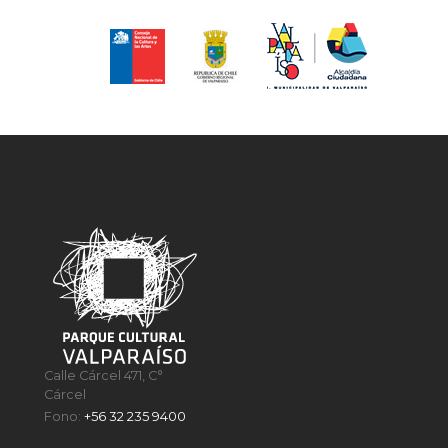
Calle Cárcel 471, C°
Cárcel
Fono:
+56 32 235 9400