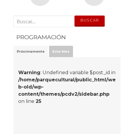
' . __('Search for:') . '
PROGRAMACIÓN
Próximamente
Este Mes
Warning
: Undefined variable $post_id in
/home/parquecultural/public_html/we
b-old/wp-
content/themes/pcdv2/sidebar.php
on line
25