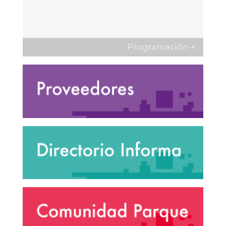
Programación
+