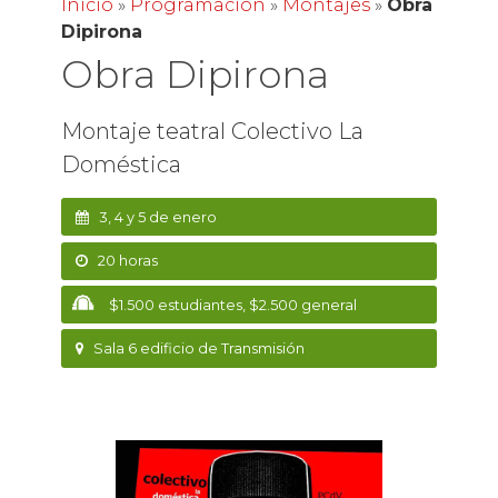
Inicio
»
Programación
»
Montajes
»
Obra
Dipirona
Obra Dipirona
Montaje teatral Colectivo La
Doméstica
3, 4 y 5 de enero
20 horas
$1.500 estudiantes, $2.500 general
Sala 6 edificio de Transmisión