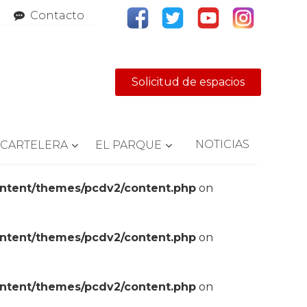
Contacto
Solicitud de espacios
NOTICIAS
CARTELERA
EL PARQUE
ontent/themes/pcdv2/content.php
on
ontent/themes/pcdv2/content.php
on
ontent/themes/pcdv2/content.php
on