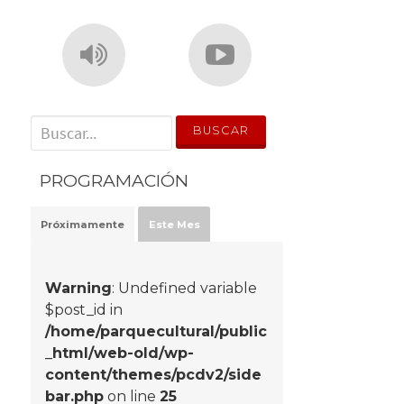
' . __('Search for:') . '
PROGRAMACIÓN
Próximamente
Este Mes
Warning
: Undefined variable
$post_id in
/home/parquecultural/public
_html/web-old/wp-
content/themes/pcdv2/side
bar.php
on line
25