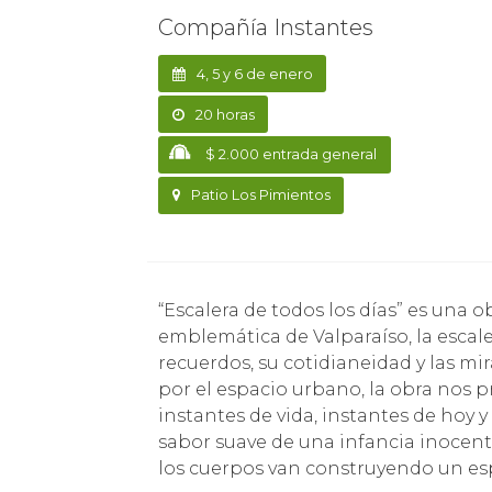
Compañía Instantes
4, 5 y 6 de enero
20 horas
$ 2.000 entrada general
Patio Los Pimientos
“Escalera de todos los días” es una obra que nos cuenta la historia de una escalera
emblemática de Valparaíso, la escal
recuerdos, su cotidianeidad y las mi
por el espacio urbano, la obra nos pr
instantes de vida, instantes de hoy y
sabor suave de una infancia inocent
los cuerpos van construyendo un es