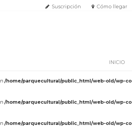
Suscripción
Cómo llegar
Skip to content
INICIO
in
/home/parquecultural/public_html/web-old/wp-c
in
/home/parquecultural/public_html/web-old/wp-c
in
/home/parquecultural/public_html/web-old/wp-c