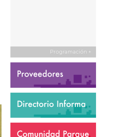
Programación
+