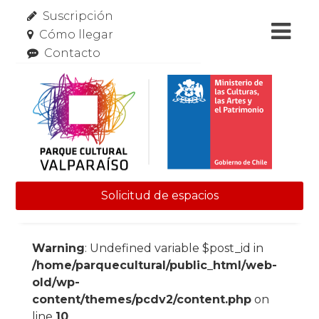
Suscripción
Cómo llegar
Contacto
Solicitud de espacios
Skip to content
Warning
: Undefined variable $post_id in
/home/parquecultural/public_html/web-
old/wp-
content/themes/pcdv2/content.php
on
line
10