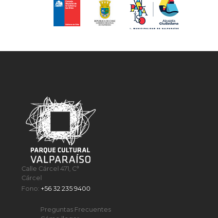
Calle Cárcel 471, C°
Cárcel
Fono:
+56 32 235 9400
Preguntas Frecuentes