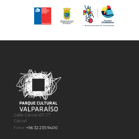
Calle Cárcel 471, C°
Cárcel
Fono:
+56 32 235 9400