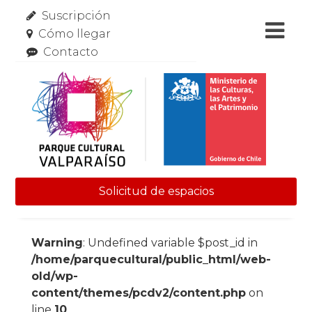
Suscripción
Cómo llegar
Contacto
Solicitud de espacios
Skip to content
Warning
: Undefined variable $post_id in
/home/parquecultural/public_html/web-
old/wp-
content/themes/pcdv2/content.php
on
line
10