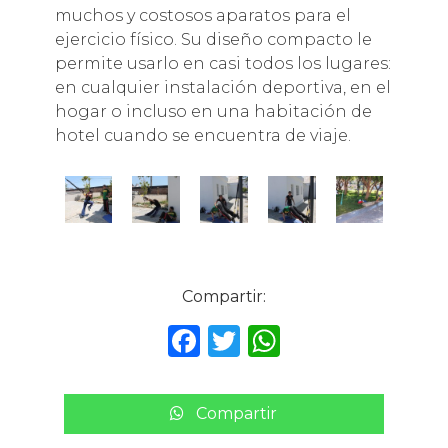
muchos y costosos aparatos para el
ejercicio físico. Su diseño compacto le
permite usarlo en casi todos los lugares:
en cualquier instalación deportiva, en el
hogar o incluso en una habitación de
hotel cuando se encuentra de viaje.
Compartir:
F
T
W
a
w
h
c
it
a
Compartir
e
te
ts