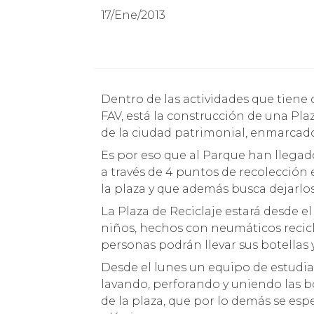
17/Ene/2013
Dentro de las actividades que tiene contemplado el Festival de las Artes de Valparaíso,
FAV, está la construcción de una Pla
de la ciudad patrimonial, enmarcado 
Es por eso que al Parque han llegad
a través de 4 puntos de recolección 
la plaza y que además busca dejarlo
La Plaza de Reciclaje estará desde el
niños, hechos con neumáticos recic
personas podrán llevar sus botellas y 
Desde el lunes un equipo de estudia
lavando, perforando y uniendo las b
de la plaza, que por lo demás se es