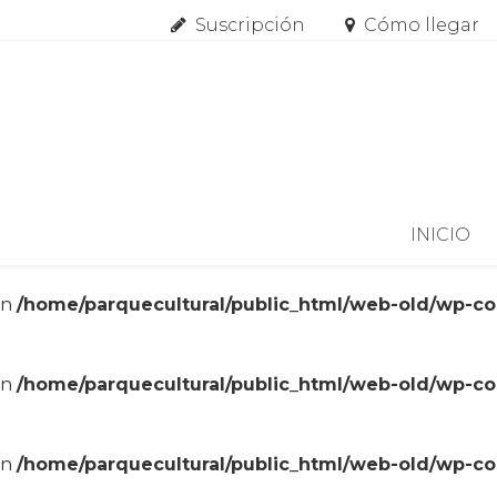
Suscripción
Cómo llegar
Skip to content
INICIO
in
/home/parquecultural/public_html/web-old/wp-c
in
/home/parquecultural/public_html/web-old/wp-c
in
/home/parquecultural/public_html/web-old/wp-c