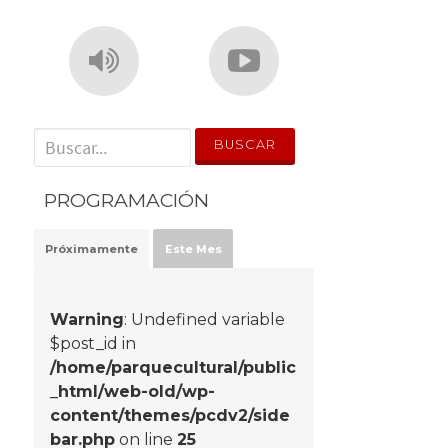
' . __('Search for:') . '
PROGRAMACIÓN
Próximamente
Este Mes
Warning
: Undefined variable
$post_id in
/home/parquecultural/public
_html/web-old/wp-
content/themes/pcdv2/side
bar.php
on line
25