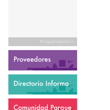
Programación
+