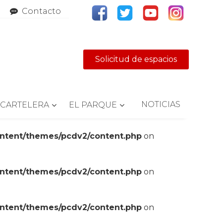
Contacto
Solicitud de espacios
NOTICIAS
CARTELERA
EL PARQUE
ontent/themes/pcdv2/content.php
on
ontent/themes/pcdv2/content.php
on
ontent/themes/pcdv2/content.php
on