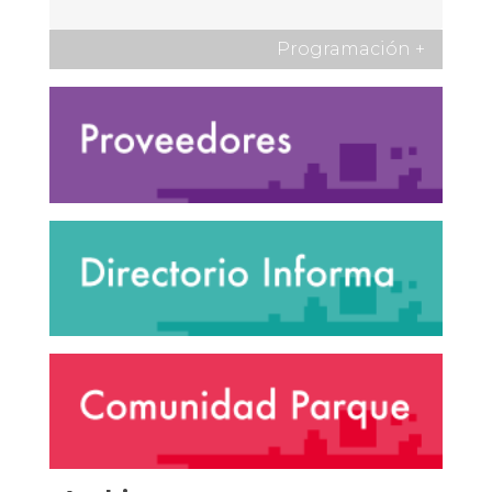
Programación
+