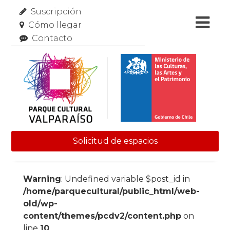
Suscripción
Cómo llegar
Contacto
Solicitud de espacios
Skip to content
Warning
: Undefined variable $post_id in
/home/parquecultural/public_html/web-
old/wp-
content/themes/pcdv2/content.php
on
line
10