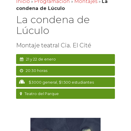
Inicio
»
Programación
»
Montajes
»
La
condena de Lúculo
La condena de
Lúculo
Montaje teatral Cia. El Cité
21 y 22 de enero
20:30 horas
$3000 general, $1.500 estudiantes
Teatro del Parque