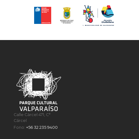
Calle Cárcel 471, C°
Cárcel
Fono:
+56 32 235 9400