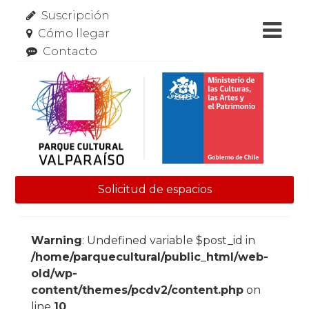
Suscripción
Cómo llegar
Contacto
Solicitud de espacios
Skip to content
Warning
: Undefined variable $post_id in
/home/parquecultural/public_html/web-
old/wp-
content/themes/pcdv2/content.php
on
line
10