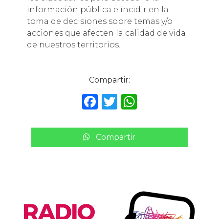
información pública e incidir en la
toma de decisiones sobre temas y/o
acciones que afecten la calidad de vida
de nuestros territorios.
Compartir:
F
T
W
a
w
h
c
it
a
Compartir
e
te
ts
b
r
A
o
p
o
p
k