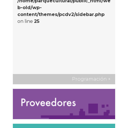
/home/parquecultural/public_html/we
b-old/wp-
content/themes/pcdv2/sidebar.php
on line
25
Programación
+