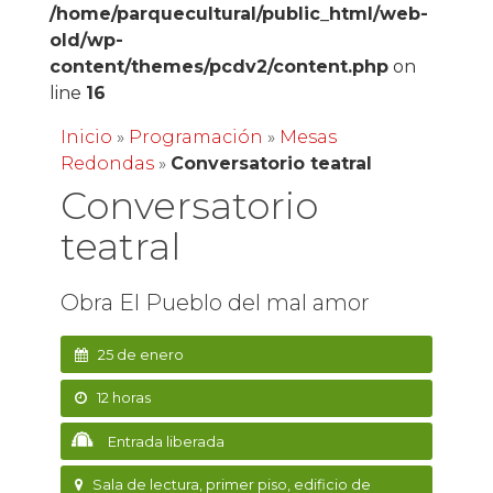
/home/parquecultural/public_html/web-
old/wp-
content/themes/pcdv2/content.php
on
line
16
Inicio
»
Programación
»
Mesas
Redondas
»
Conversatorio teatral
Conversatorio
teatral
Obra El Pueblo del mal amor
25 de enero
12 horas
Entrada liberada
Sala de lectura, primer piso, edificio de