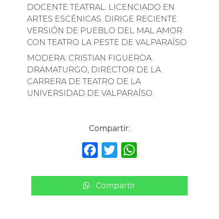
DOCENTE TEATRAL. LICENCIADO EN
ARTES ESCÉNICAS. DIRIGE RECIENTE
VERSIÓN DE PUEBLO DEL MAL AMOR
CON TEATRO LA PESTE DE VALPARAÍSO
MODERA: CRISTIAN FIGUEROA.
DRAMATURGO, DIRECTOR DE LA
CARRERA DE TEATRO DE LA
UNIVERSIDAD DE VALPARAÍSO.
Compartir:
F
T
W
a
w
h
c
it
a
Compartir
e
te
ts
b
r
A