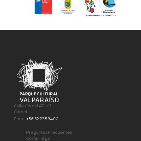
Calle Cárcel 471, C°
Cárcel
Fono:
+56 32 235 9400
Preguntas Frecuentes
Cómo llegar