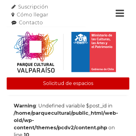
Suscripción
Cómo llegar
Contacto
Solicitud de espacios
Skip to content
Warning
: Undefined variable $post_id in
/home/parquecultural/public_html/web-
old/wp-
content/themes/pcdv2/content.php
on
line
10