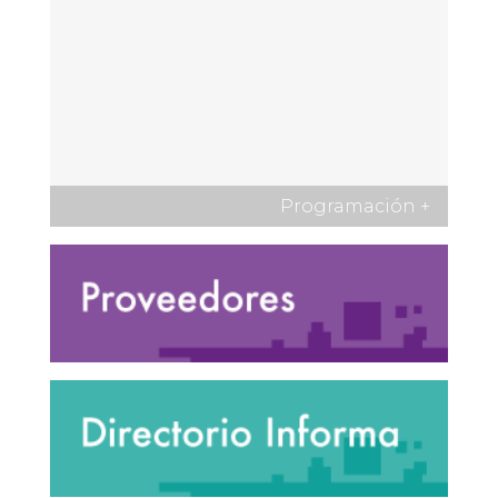
Programación
+