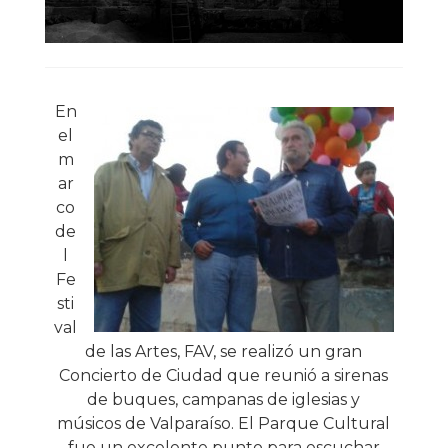
En
el
m
ar
co
de
l
Fe
sti
val
de las Artes, FAV, se realizó un gran
Concierto de Ciudad que reunió a sirenas
de buques, campanas de iglesias y
músicos de Valparaíso. El Parque Cultural
fue un excelente punto para escuchar