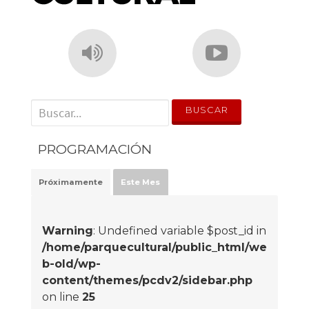
' . __('Search for:') . '
PROGRAMACIÓN
Próximamente
Este Mes
Warning
: Undefined variable $post_id in
/home/parquecultural/public_html/we
b-old/wp-
content/themes/pcdv2/sidebar.php
on line
25