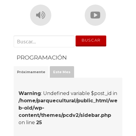
' . __('Search for:') . '
PROGRAMACIÓN
Próximamente
Este Mes
Warning
: Undefined variable $post_id in
/home/parquecultural/public_html/we
b-old/wp-
content/themes/pcdv2/sidebar.php
on line
25