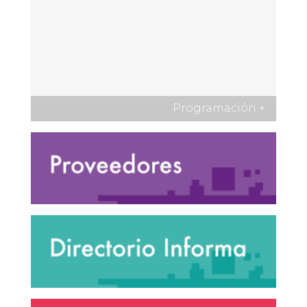
Programación
+