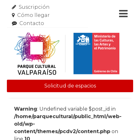
Suscripción
Cómo llegar
Contacto
Solicitud de espacios
Skip to content
Warning
: Undefined variable $post_id in
/home/parquecultural/public_html/web-
old/wp-
content/themes/pcdv2/content.php
on
line
10